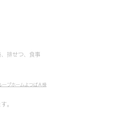
浴、排せつ、食事
ループホームよつばＡ棟
ます。