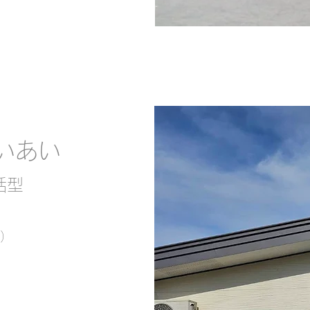
いあい
括型
室）