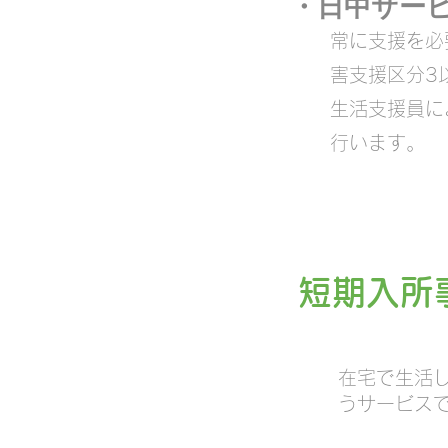
・日中サー
常に支援を必
害支援区分3
生活支援員に
行います。
​短期入
在宅で生活
うサービス